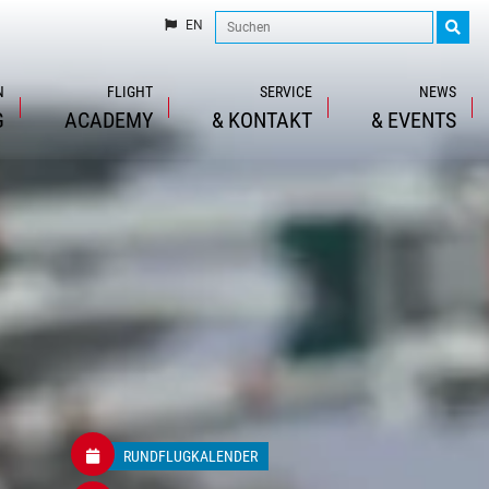
EN
N
FLIGHT
SERVICE
NEWS
G
ACADEMY
&
KONTAKT
&
EVENTS
RUNDFLUGKALENDER