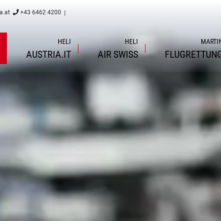
a.at
+43 6462 4200
|
HELI
HELI
MARTI
AUSTRIA.IT
AIR
SWISS
FLUGRETTUN