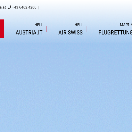
a.at
+43 6462 4200
|
HELI
HELI
MARTI
AUSTRIA.IT
AIR
SWISS
FLUGRETTUN