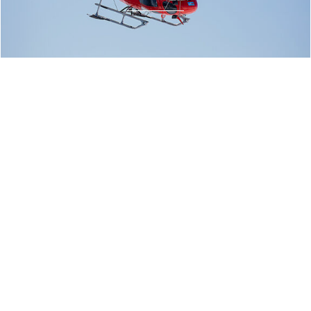
fly@heli-austria.at
Heli Austria GmbH
+43 6462 4200